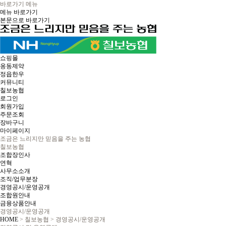
바로가기 메뉴
메뉴 바로가기
본문으로 바로가기
쇼핑몰
옹동제약
정읍한우
커뮤니티
칠보농협
로그인
회원가입
주문조회
장바구니
마이페이지
조금은 느리지만 믿음을 주는 농협
칠보농협
조합장인사
연혁
사무소소개
조직/업무분장
경영공시/운영공개
조합원안내
금융상품안내
경영공시/운영공개
HOME
> 칠보농협 > 경영공시/운영공개