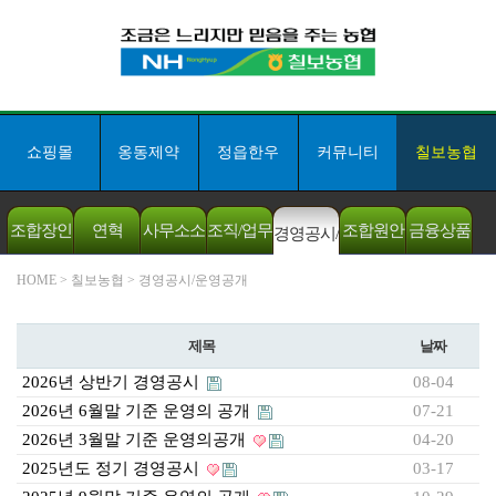
쇼핑몰
옹동제약
정읍한우
커뮤니티
칠보농협
조합장인
연혁
사무소소
조직/업무
조합원안
금융상품
경영공시/
사
개
분장
내
안내
HOME
> 칠보농협 > 경영공시/운영공개
운영공개
제목
날짜
2026년 상반기 경영공시
08-04
2026년 6월말 기준 운영의 공개
07-21
2026년 3월말 기준 운영의공개
04-20
2025년도 정기 경영공시
03-17