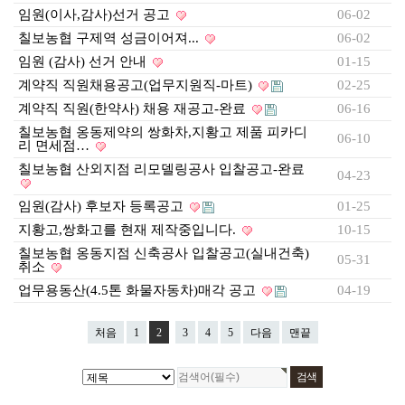
임원(이사,감사)선거 공고
517142-51-013245
06-02
칠보농협옹동제약
칠보농협 구제역 성금이어져...
06-02
임원 (감사) 선거 안내
01-15
계약직 직원채용공고(업무지원직-마트)
02-25
계약직 직원(한약사) 채용 재공고-완료
06-16
칠보농협 옹동제약의 쌍화차,지황고 제품 피카디
06-10
리 면세점…
칠보농협 산외지점 리모델링공사 입찰공고-완료
04-23
임원(감사) 후보자 등록공고
01-25
지황고,쌍화고를 현재 제작중입니다.
10-15
칠보농협 옹동지점 신축공사 입찰공고(실내건축)
05-31
취소
업무용동산(4.5톤 화물자동차)매각 공고
04-19
처음
1
2
3
4
5
다음
맨끝