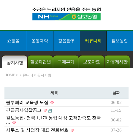
쇼핑몰
옹동제약
정읍한우
커뮤니티
칠보농협
질문과답변
구매후기
보도자료
자유게시판
공지사항
개인채무자보
HOME
> 커뮤니티 > 공지사항
호법
쇼핑몰 고객센터
제목
날짜
063-532-8011
칠보농협 본점
블루베리 교육생 모집
06-02
063-534-3007
긴급공사입찰공고
11-15
5만원이상 구매시
칠보농협- 전국 1,170 농협 대상 고객만족도 전국
무료배송!
06-02
…
입금계좌안내
사무소 및 사업장 대표 전화번호
07-26
[ 농협 ]