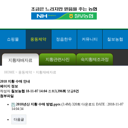
쇼핑몰
옹동제약
정읍한우
커뮤니티
칠보농협
지황관련사진
숙지황제조과정
지황재배자료
HOME
> 옹동제약 > 지황재배자료
2018 지황 수매 안내
페이지 정보
쇼핑몰 고객센터
작성자
칠보농협
18-11-07 14:04
조회
3,396회
댓글
0건
063-532-8011
첨부파일
칠보농협 본점
063-534-3007
2018년산 지황 수매 방법.pptx
(3.4M)
320회 다운로드
DATE : 2018-11-07
14:04:34
5만원이상 구매시
무료배송!
다음글
입금계좌안내
[ 농협 ]