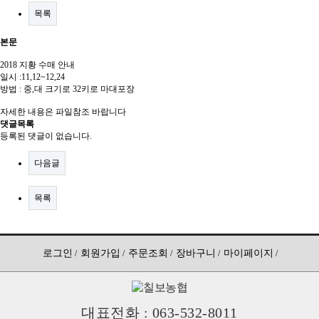
517142-51-013245
목록
칠보농협옹동제약
본문
2018 지황 수매 안내
일시 :11,12~12,24
방법 : 중,대 크기로 32키로 마대포장
자세한 내용은 파일참조 바랍니다
댓글목록
등록된 댓글이 없습니다.
다음글
목록
로그인
회원가입
주문조회
장바구니
마이페이지
대표전화 : 063-532-8011